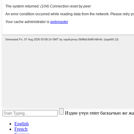
Издөө үчүн enter баскычын же ж
English
French