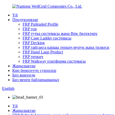
Үй
Продукциялар
FRP Pultruded Profile
FRP тор
FRP тутка системасы жана Bmc бөлүктөрү
FRP Cage Ladder системасы
FRP Decking
FRP тайганга каршы тепкич мурун жана тилкеси
FRP Hand Laup Product
FRP тепкич
FRP Walkway платформа системасы
Жаңылыктар
Көп берилүүчү суроолор
Биз жөнүндө
Биз менен байланышыңыз
English
Үй
Жаңылыктар