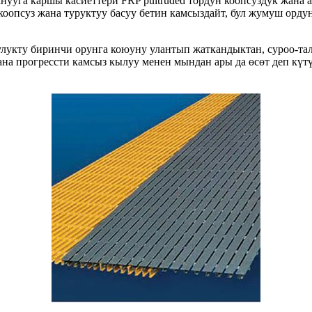
нууга каршы касиеттери FRP pultruded тордун коопсуздук жана а
 коопсуз жана туруктуу басуу бетин камсыздайт, бул жумуш орд
улукту биринчи орунга коюуну улантып жаткандыктан, суроо-та
а прогрессти камсыз кылуу менен мындан ары да өсөт деп күт