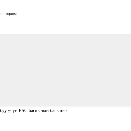
абуу үчүн ESC баскычын басыңыз