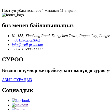
Посттун убактысы: 2024-жылдын 11-апрели
биз менен байланышыңыз
No 155, Xiaokang Road, Dongchen Town, Rugao City, Jiang
+8613962721862
info@well-grid.com
+86-513-88509889
СУРОО
Биздин өнүмдөр же прейскурант жөнүндө суроо 
АЗЫР СУРАҢЫЗ
Социалдык