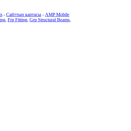
ts
-
Сайттын картасы
-
AMP Mobile
ing
,
Frp Fitting
,
Grp Structural Beams
,