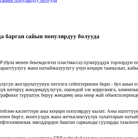
 сайын популярдуу болууда
да барган сайын популярдуу болууда
була менен бекемделген пластмасса) пультруддук торлордун по
р тараптуулугу жана натыйжалуулугу үчүн кеңири таанылып, каб
улугун жогорулатуунун негизги себептеринин бири - бул анын 
жүк көтөрүү жөндөмдүүлүгүн, ошондой эле коррозияга, химиялык
 трафикке туруштук берүү жөндөмү аны өнөр жай объектилеринд
.
 тейлөө касиеттери аны кеңири популярдуу кылат. Аны иштетү
менен бирге, коопсуздук жана жеткиликтүүлүк талаптарын натый
нефтехимиялык заводдордон баштап саркынды сууларды тазалооч