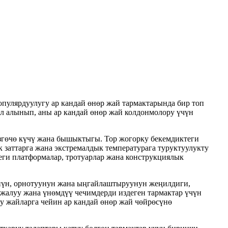
пулярдуулугу ар кандай өнөр жай тармактарында бир топ
ыл алынып, аны ар кандай өнөр жай колдонмолору үчүн
өзгөчө күчү жана бышыктыгы. Тор жогорку бекемдиктеги
 заттарга жана экстремалдык температурага туруктуулукту
еги платформалар, тротуарлар жана конструкциялык
үнүн, орнотуунун жана ыңгайлаштыруунун жеңилдиги,
жалуу жана үнөмдүү чечимдерди издеген тармактар ​​үчүн
у жайларга чейин ар кандай өнөр жай чөйрөсүнө