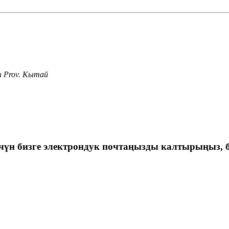
su Prov. Кытай
үчүн бизге электрондук почтаңызды калтырыңыз, 