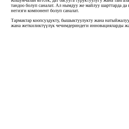
Кошумчалай кетсек, дат басууга туруктуулугу жана тайгала
тандоо болуп саналат. Ал нымдуу же майлуу шарттарда да
негизги компонент болуп саналат.
Тармактар ​​коопсуздукту, бышыктуулукту жана натыйжалу
жана жеткиликтүүлүк чечимдериндеги инновацияларды жан