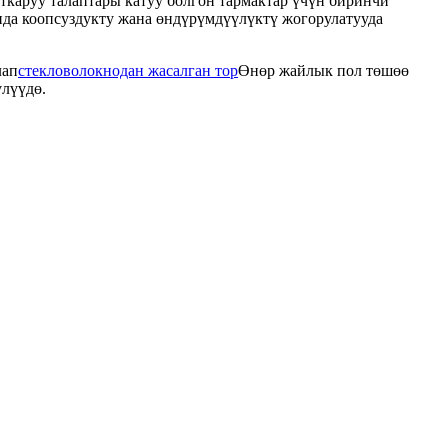
ткаруу талаптары катуу болгон тармактар ​​үчүн биринчи
унда коопсуздукту жана өндүрүмдүүлүктү жогорулатууда
лап
стекловолокнодан жасалган тор
Өнөр жайлык пол төшөө
үлүүдө.