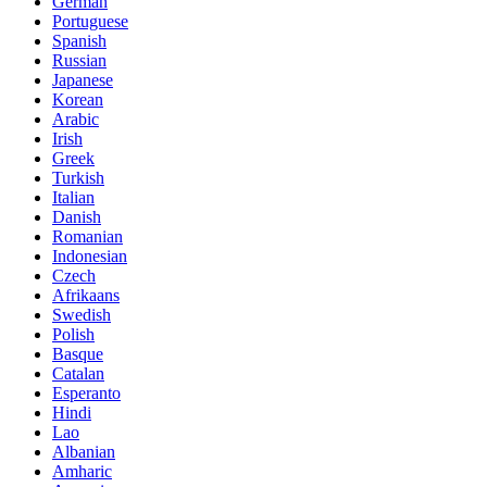
German
Portuguese
Spanish
Russian
Japanese
Korean
Arabic
Irish
Greek
Turkish
Italian
Danish
Romanian
Indonesian
Czech
Afrikaans
Swedish
Polish
Basque
Catalan
Esperanto
Hindi
Lao
Albanian
Amharic