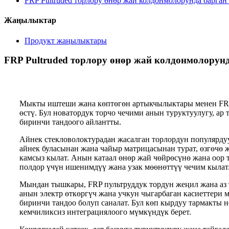
FRP Pultruded торлору өнөр жай колдонмолорунда барган
Жаңылыктар
Продукт жаңылыктары
FRP Pultruded торлору өнөр жай колдонмолорун
Мыкты иштеши жана көптөгөн артыкчылыктары менен FRP (
өстү. Бул новатордук торчо чечими анын туруктуулугу, а
биринчи тандоого айлантты.
Айнек стекловолоктурадан жасалган торлордун популярду
айнек буласынан жана чайыр матрицасынан турат, өзгөчө 
камсыз кылат. Анын катаал өнөр жай чөйрөсүнө жана оор
полдор үчүн ишенимдүү жана узак мөөнөттүү чечим кылат
Мындан тышкары, FRP пультруддук тордун жеңил жана аз
анын электр өткөргүч жана учкун чыгарбаган касиеттери 
биринчи тандоо болуп саналат. Бул көп кырдуу тармакты 
кемчиликсиз интеграциялоого мүмкүндүк берет.