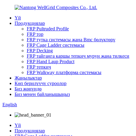
Үй
Продукциялар
FRP Pultruded Profile
FRP тор
FRP тутка системасы жана Bmc бөлүктөрү
FRP Cage Ladder системасы
FRP Decking
FRP тайганга каршы тепкич мурун жана тилкеси
FRP Hand Laup Product
FRP тепкич
FRP Walkway платформа системасы
Жаңылыктар
Көп берилүүчү суроолор
Биз жөнүндө
Биз менен байланышыңыз
English
Үй
Продукциялар