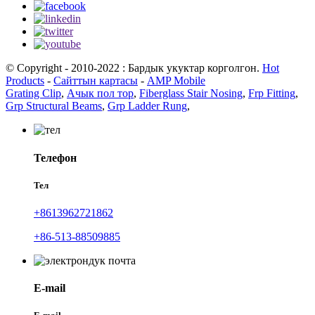
© Copyright - 2010-2022 : Бардык укуктар корголгон.
Hot
Products
-
Сайттын картасы
-
AMP Mobile
Grating Clip
,
Ачык пол тор
,
Fiberglass Stair Nosing
,
Frp Fitting
,
Grp Structural Beams
,
Grp Ladder Rung
,
Телефон
Тел
+8613962721862
+86-513-88509885
E-mail