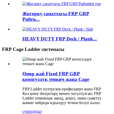
Жогорку сапаттагы FRP GRP
Pultru...
HEAVY DUTY FRP Deck / Plank...
FRP Cage Ladder системасы
Өнөр жай Fixed FRP GRP
коопсуздук тепкич жана Cage
FRP Ladder пултрузия профилдери жана FRP
Кол коюу бөлүктөрү менен чогултулган; FRP
Ladder химиялык завод, деңиз, эшик сыяктуу
жаман чөйрөдө идеалдуу чечим болуп калат.
суроо
детал