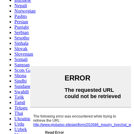
Burmese
Nepali
Norwegian
Pashto
Persian
Punjabi
Serbian
Sesotho
Sinhala
Slovak
Slovenian
Somali
Samoan
Scots Gaelic
Shona
Sindhi
Sundanese
Swahili
Tajik
Tamil
Telugu
Thai
Ukrainian
Urdu
Uzbek