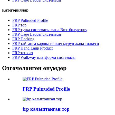
FRP Cage Ladder системасы
Категориялар
FRP Pultruded Profile
FRP тор
FRP тутка системасы жана Bmc бөлүктөрү
FRP Cage Ladder системасы
FRP Decking
FRP тайганга каршы тепкич мурун жана тилкеси
FRP Hand Laup Product
FRP тепкич
FRP Walkway платформа системасы
Өзгөчөлөнгөн өнүмдөр
FRP Pultruded Profile
frp калыптанган тор