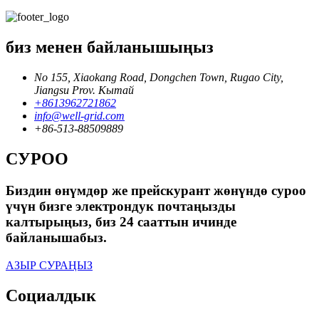
биз менен байланышыңыз
No 155, Xiaokang Road, Dongchen Town, Rugao City,
Jiangsu Prov. Кытай
+8613962721862
info@well-grid.com
+86-513-88509889
СУРОО
Биздин өнүмдөр же прейскурант жөнүндө суроо
үчүн бизге электрондук почтаңызды
калтырыңыз, биз 24 сааттын ичинде
байланышабыз.
АЗЫР СУРАҢЫЗ
Социалдык